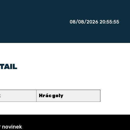
08/08/2026 20:55:55
TAIL
k
Hrác goly
 novinek