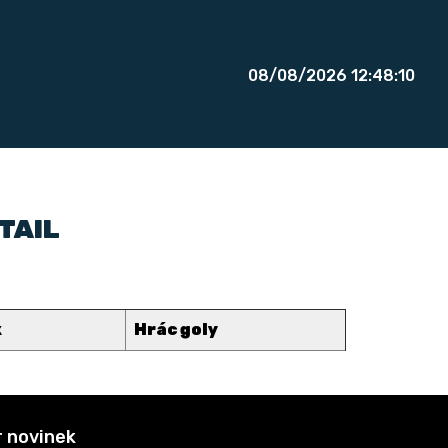
08/08/2026 12:48:10
TAIL
k
Hrác goly
 novinek