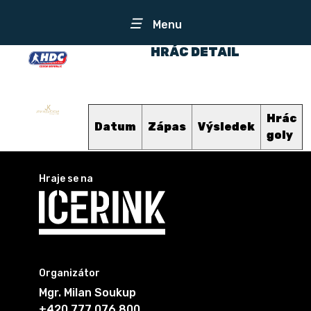
☰
Menu
HRÁC DETAIL
Hrác
Datum
Zápas
Výsledek
goly
Hraje se na
Organizátor
Mgr. Milan Soukup
+420 777 076 800