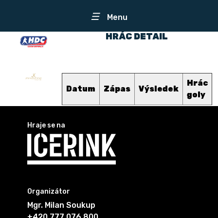
☰
Menu
HRÁC DETAIL
Hrác
Datum
Zápas
Výsledek
goly
Hraje se na
Organizátor
Mgr. Milan Soukup
+420 777 076 800