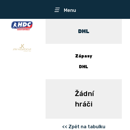
☰
Menu
DHL
Zápasy
DHL
Žádní
hráči
<< Zpět na tabulku