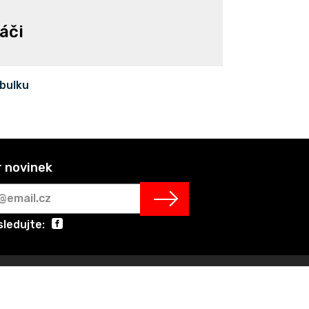
áči
abulku
 novinek
sledujte: