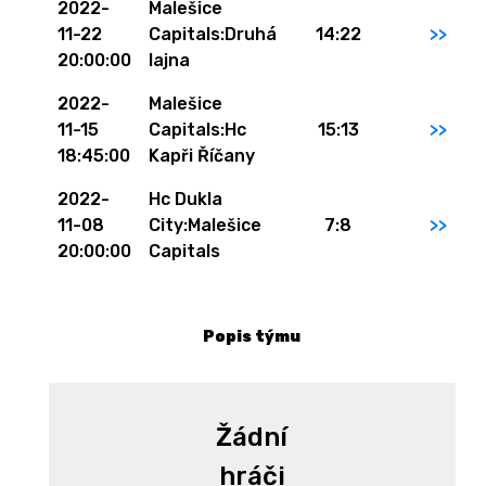
2022-
Malešice
11-22
Capitals:Druhá
14:22
>>
20:00:00
lajna
2022-
Malešice
11-15
Capitals:Hc
15:13
>>
18:45:00
Kapři Říčany
2022-
Hc Dukla
11-08
City:Malešice
7:8
>>
20:00:00
Capitals
Popis týmu
Žádní
hráči