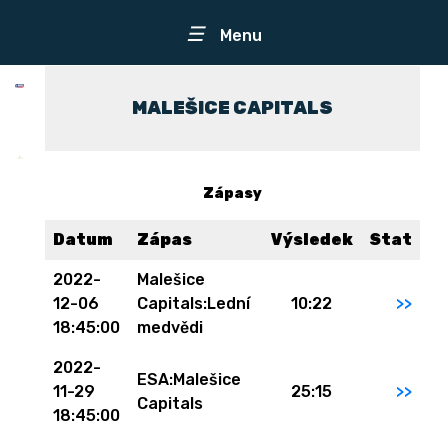
☰
Menu
MALEŠICE CAPITALS
Zápasy
Datum
Zápas
Výsledek
Stat
2022-
Malešice
12-06
Capitals:Lední
10:22
>>
18:45:00
medvědi
2022-
ESA:Malešice
11-29
25:15
>>
Capitals
18:45:00